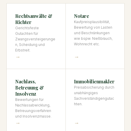
Rechtsanwälte &
Notare
Richter
Kaufpreisplausibilität,
Bewertung von Lasten
Gerichtsfeste
und Beschränkungen
Gutachten für
wie bspw. Nießbrauch,
Zwangsversteigerunge
Wohnrecht etc.
n, Scheidung und
Erbstreit.
→
→
Nachlass,
Immobilienmakler
Betreuung &
Preisabsicherung durch
Insolvenz
unabhängiges
Sachverständigengutac
Bewertungen für
hten.
Nachlassabwicklung,
Betreuungsverfahren
und Insolvenzmasse.
→
→