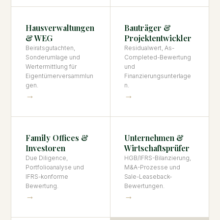
Hausverwaltungen
Bauträger &
& WEG
Projektentwickler
Beiratsgutachten,
Residualwert, As-
Sonderumlage und
Completed-Bewertung
Wertermittlung für
und
Eigentümerversammlun
Finanzierungsunterlage
gen.
n.
→
→
Family Offices &
Unternehmen &
Investoren
Wirtschaftsprüfer
Due Diligence,
HGB/IFRS-Bilanzierung,
Portfolioanalyse und
M&A-Prozesse und
IFRS-konforme
Sale-Leaseback-
Bewertung.
Bewertungen.
→
→