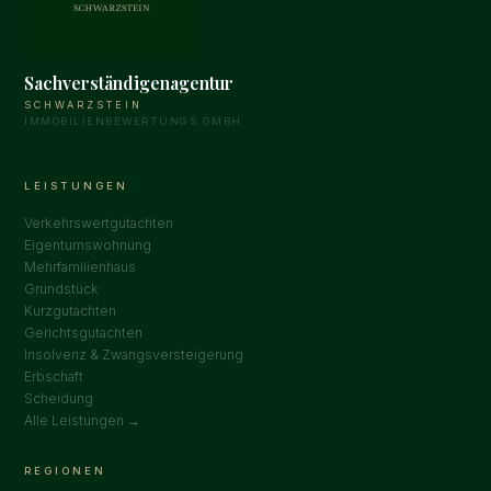
Sachverständigenagentur
SCHWARZSTEIN
IMMOBILIENBEWERTUNGS GMBH
LEISTUNGEN
Verkehrswertgutachten
Eigentumswohnung
Mehrfamilienhaus
Grundstück
Kurzgutachten
Gerichtsgutachten
Insolvenz & Zwangsversteigerung
Erbschaft
Scheidung
Alle Leistungen →
REGIONEN