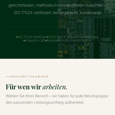
gerichtsfesten, methodisch einwandfreien Gutachten –
ISO 17024-zertifiziert, termingerecht, bundesweit.
ISO 17024 zertifiziert
>500 Mio. € Transaktionserfahrung
Antwort in 24h
Rahmenkonditionen für Partner
GESCHÄFTSKUNDEN
Für wen wir
arbeiten.
Wählen Sie Ihren Bereich – wir haben für jede Berufsgruppe
den passenden Leistungsumfang aufbereitet.