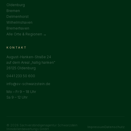
Oldenburg
Bremen
Delmenhorst
Wilhelmshaven
Bremerhaven
Alle Orte & Regionen →
KONTAKT
August-Hanken-Straße 24
auf dem Areal „hallig hanken"
26125 Oldenburg
0441 233 50 600
info@sv-schwarzstein.de
Mo – Fr 9 – 18 Uhr
Sa 9 – 12 Uhr
© 2026 Sachverständigenagentur Schwarzstein
Impressum
Datenschutz
Immobilienbewertungs GmbH