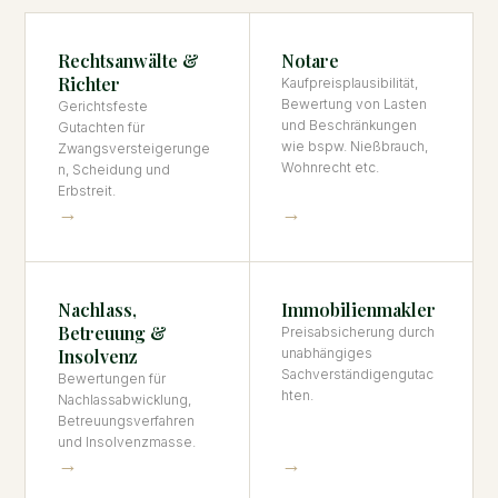
Rechtsanwälte &
Notare
Richter
Kaufpreisplausibilität,
Bewertung von Lasten
Gerichtsfeste
und Beschränkungen
Gutachten für
wie bspw. Nießbrauch,
Zwangsversteigerunge
Wohnrecht etc.
n, Scheidung und
Erbstreit.
→
→
Nachlass,
Immobilienmakler
Betreuung &
Preisabsicherung durch
Insolvenz
unabhängiges
Sachverständigengutac
Bewertungen für
hten.
Nachlassabwicklung,
Betreuungsverfahren
und Insolvenzmasse.
→
→