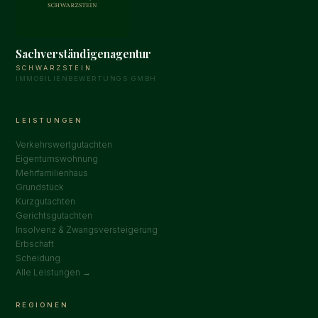
Sachverständigenagentur
SCHWARZSTEIN
IMMOBILIENBEWERTUNGS GMBH
LEISTUNGEN
Verkehrswertgutachten
Eigentumswohnung
Mehrfamilienhaus
Grundstück
Kurzgutachten
Gerichtsgutachten
Insolvenz & Zwangsversteigerung
Erbschaft
Scheidung
Alle Leistungen →
REGIONEN