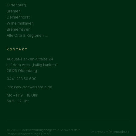
Oldenburg
Bremen
Delmenhorst
Wilhelmshaven
Bremerhaven
Alle Orte & Regionen →
KONTAKT
August-Hanken-Straße 24
auf dem Areal „hallig hanken"
26125 Oldenburg
0441 233 50 600
info@sv-schwarzstein.de
Mo – Fr 9 – 18 Uhr
Sa 9 – 12 Uhr
© 2026 Sachverständigenagentur Schwarzstein
Impressum
Datenschutz
Immobilienbewertungs GmbH