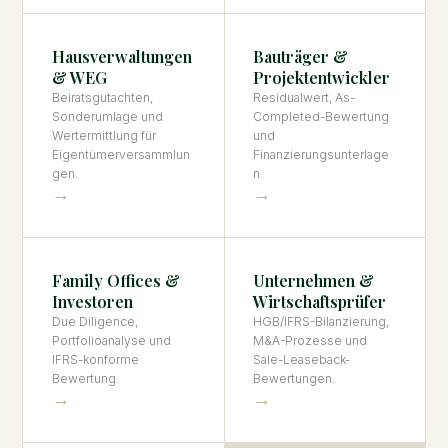
Hausverwaltungen
Bauträger &
& WEG
Projektentwickler
Beiratsgutachten,
Residualwert, As-
Sonderumlage und
Completed-Bewertung
Wertermittlung für
und
Eigentümerversammlun
Finanzierungsunterlage
gen.
n.
→
→
Family Offices &
Unternehmen &
Investoren
Wirtschaftsprüfer
Due Diligence,
HGB/IFRS-Bilanzierung,
Portfolioanalyse und
M&A-Prozesse und
IFRS-konforme
Sale-Leaseback-
Bewertung.
Bewertungen.
→
→