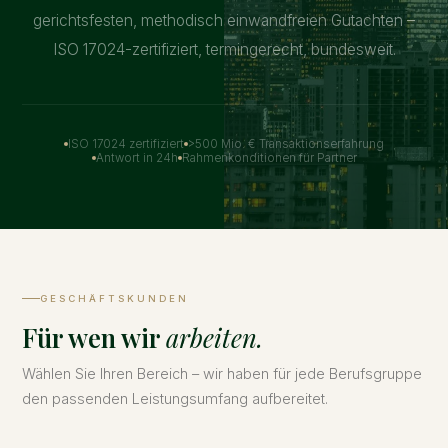
gerichtsfesten, methodisch einwandfreien Gutachten –
ISO 17024-zertifiziert, termingerecht, bundesweit.
ISO 17024 zertifiziert
>500 Mio. € Transaktionserfahrung
Antwort in 24h
Rahmenkonditionen für Partner
GESCHÄFTSKUNDEN
Für wen wir
arbeiten.
Wählen Sie Ihren Bereich – wir haben für jede Berufsgruppe
den passenden Leistungsumfang aufbereitet.