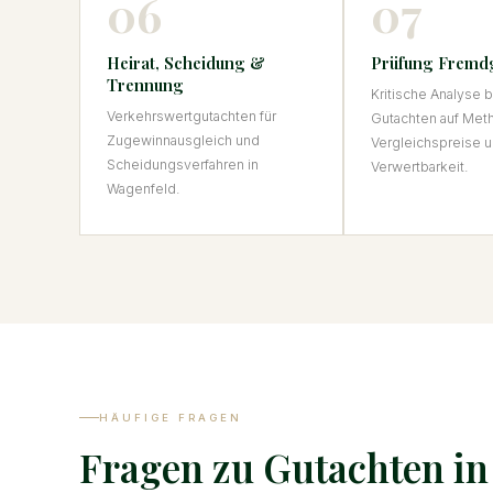
06
07
Heirat, Scheidung &
Prüfung Fremd
Trennung
Kritische Analyse
Verkehrswertgutachten für
Gutachten auf Met
Zugewinnausgleich und
Vergleichspreise u
Scheidungsverfahren in
Verwertbarkeit.
Wagenfeld.
HÄUFIGE FRAGEN
Fragen zu Gutachten i