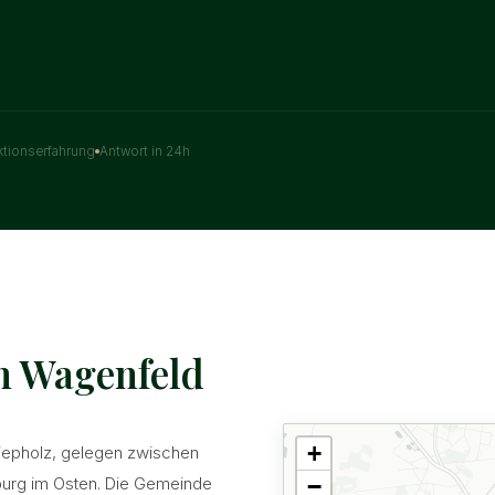
ktionserfahrung
Antwort in 24h
n Wagenfeld
+
iepholz, gelegen zwischen
urg im Osten. Die Gemeinde
−