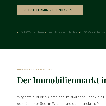
JETZT TERMIN VEREINBAREN →
ISO 17024 zertifiziert
Gerichtsfeste Gutachten
>500 Mio. € Transa
MARKTÜBERSICHT
Der Immobilienmarkt i
Wagenfeld ist eine Gemeinde im südlichen Landkreis D
dem Dümmer See im Westen und dem Landkreis Nienb