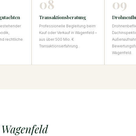
08
09
gutachten
Transaktionsberatung
Drohnenflu
 bestehender
Professionelle Begleitung beim
Drohnenbefli
hodik,
Kauf oder Verkauf in Wagenfeld –
Dachinspekti
nd rechtliche
aus über 500 Mio. €
Außenaufnah
Transaktionserfahrung.
Bewertungsfo
Wagenfeld.
n
Wagenfeld