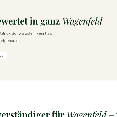
ewertet in ganz
Wagenfeld
Patrick Schwarzstein kennt als
ortgenau ein.
ee
erständiger für
Wagenfeld
– 