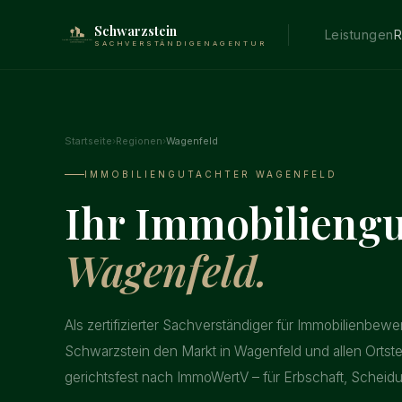
Schwarzstein
Leistungen
R
SACHVERSTÄNDIGENAGENTUR
Startseite
›
Regionen
›
Wagenfeld
IMMOBILIENGUTACHTER WAGENFELD
Ihr Immobiliengu
Wagenfeld.
Als zertifizierter Sachverständiger für Immobilienbewe
Schwarzstein den Markt in Wagenfeld und allen Ortste
gerichtsfest nach ImmoWertV – für Erbschaft, Scheid