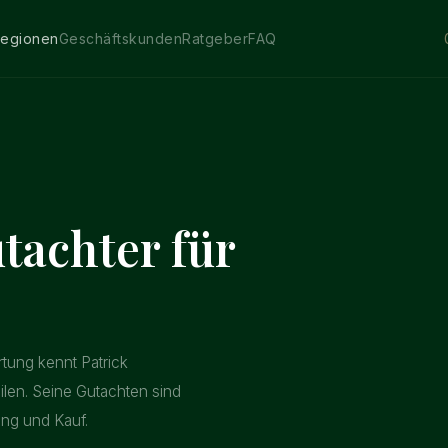
egionen
Geschäftskunden
Ratgeber
FAQ
tachter für
rtung kennt Patrick
ilen. Seine Gutachten sind
ung und Kauf.