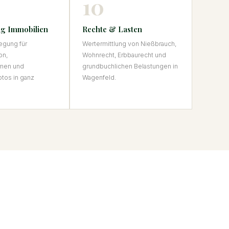
10
g Immobilien
Rechte & Lasten
egung für
Wertermittlung von Nießbrauch,
on,
Wohnrecht, Erbbaurecht und
men und
grundbuchlichen Belastungen in
tos in ganz
Wagenfeld.