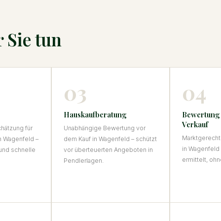
 Sie tun
03
04
Hauskaufberatung
Bewertung
Verkauf
hätzung für
Unabhängige Bewertung vor
Marktgerecht
in Wagenfeld –
dem Kauf in Wagenfeld – schützt
in Wagenfeld
und schnelle
vor überteuerten Angeboten in
ermittelt, oh
Pendlerlagen.