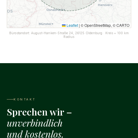
Leaflet
|
© OpenStreetMap, © CARTO
Bürostandort: August-Hanken-Straße 24, 26125 Oldenburg · Kreis = 100 km
Radius
KONTAKT
Sprechen wir –
unverbindlich
und kostenlos.