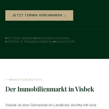
JETZT TERMIN VEREINBAREN →
ISO 17024 zertifiziert
Gerichtsfeste Gutachten
>500 Mio. € Transaktionserfahrung
Antwort in 24h
MARKTÜBERSICHT
Der Immobilienmarkt in Visbek
Visbek ist eine Gemeinde im Landkreis Vechta mit rund