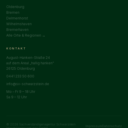
Oldenburg
Bremen
Delmenhorst
Wilhelmshaven
Bremerhaven
Alle Orte & Regionen →
KONTAKT
August-Hanken-Straße 24
auf dem Areal „hallig hanken"
26125 Oldenburg
0441 233 50 600
info@sv-schwarzstein.de
Mo – Fr 9 – 18 Uhr
Sa 9 – 12 Uhr
© 2026 Sachverständigenagentur Schwarzstein
Impressum
Datenschutz