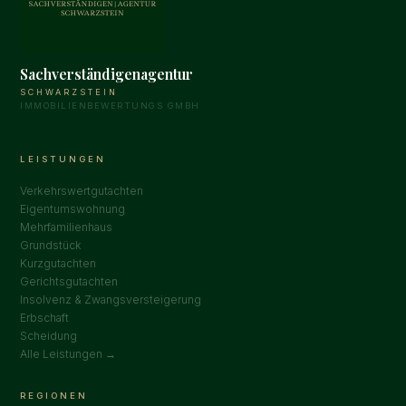
Sachverständigenagentur
SCHWARZSTEIN
IMMOBILIENBEWERTUNGS GMBH
LEISTUNGEN
Verkehrswertgutachten
Eigentumswohnung
Mehrfamilienhaus
Grundstück
Kurzgutachten
Gerichtsgutachten
Insolvenz & Zwangsversteigerung
Erbschaft
Scheidung
Alle Leistungen →
REGIONEN