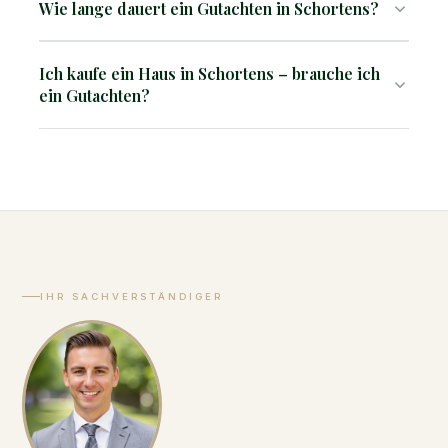
Wie lange dauert ein Gutachten in Schortens?
In der Regel 2–4 Wochen nach der Besichtigung. Bei
Ich kaufe ein Haus in Schortens – brauche ich
Erbschafts- oder gerichtlichen Verfahren mit
ein Gutachten?
Termindruck ist auf Anfrage auch eine kürzere
Bearbeitungszeit möglich.
Gerade bei unbekannteren Märkten ist eine
unabhängige Bewertung besonders wertvoll.
IHR SACHVERSTÄNDIGER