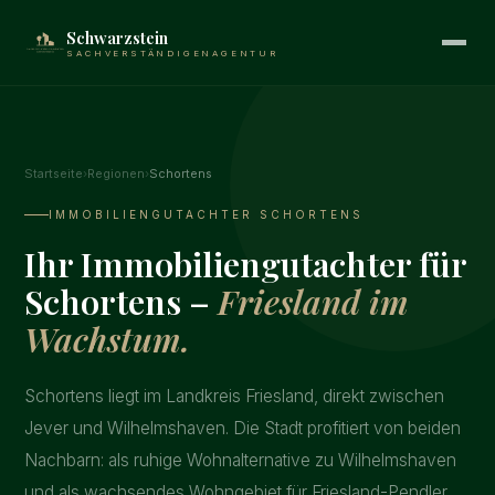
Schwarzstein
SACHVERSTÄNDIGENAGENTUR
Startseite
›
Regionen
›
Schortens
IMMOBILIENGUTACHTER SCHORTENS
Ihr Immobiliengutachter für
Schortens –
Friesland im
Wachstum.
Schortens liegt im Landkreis Friesland, direkt zwischen
Jever und Wilhelmshaven. Die Stadt profitiert von beiden
Nachbarn: als ruhige Wohnalternative zu Wilhelmshaven
und als wachsendes Wohngebiet für Friesland-Pendler.