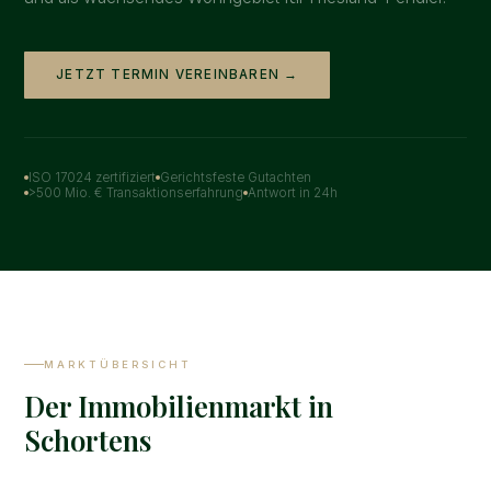
JETZT TERMIN VEREINBAREN →
ISO 17024 zertifiziert
Gerichtsfeste Gutachten
>500 Mio. € Transaktionserfahrung
Antwort in 24h
MARKTÜBERSICHT
Der Immobilienmarkt in
Schortens