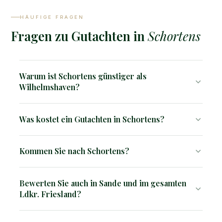
HÄUFIGE FRAGEN
Fragen zu Gutachten in
Schortens
Warum ist Schortens günstiger als
Wilhelmshaven?
Weniger Bekanntheit, mehr Ruhe, etwas weniger
Was kostet ein Gutachten in Schortens?
Infrastruktur. Für Familien oft die bessere Wahl zu
einem fairen Preis.
Verkehrswertgutachten ab 2.850 €, Kurzgutachten ab
Kommen Sie nach Schortens?
1.500 €.
Ja, wir sind im gesamten Einsatzgebiet vor Ort tätig. Wir
Bewerten Sie auch in Sande und im gesamten
kommen direkt zu Ihnen.
Ldkr. Friesland?
Ja, wir sind im gesamten Landkreis Friesland tätig.