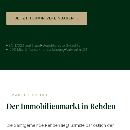
JETZT TERMIN VEREINBAREN →
ISO 17024 zertifiziert
Gerichtsfeste Gutachten
>500 Mio. € Transaktionserfahrung
Antwort in 24h
MARKTÜBERSICHT
Der Immobilienmarkt in Rehden
Die Samtgemeinde Rehden liegt unmittelbar östlich der