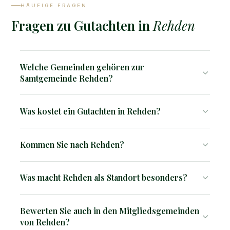
HÄUFIGE FRAGEN
Fragen zu Gutachten in
Rehden
Welche Gemeinden gehören zur
Samtgemeinde Rehden?
Die Samtgemeinde Rehden besteht aus fünf
Was kostet ein Gutachten in Rehden?
Mitgliedsgemeinden: Barver, Dickel, Hemsloh, Rehden
(Verwaltungssitz) und Wetschen.
Ein Verkehrswertgutachten kostet ab 2.850 €, ein
Kommen Sie nach Rehden?
Kurzgutachten ab 1.500 €. Der genaue Preis hängt von
Objekttyp, Größe und Komplexität ab. Auf Anfrage
Ja, wir sind im gesamten Einsatzgebiet vor Ort tätig. Wir
erhalten Sie eine kostenlose Einschätzung vorab.
Was macht Rehden als Standort besonders?
kommen direkt zu Ihnen.
Rehden beherbergt den größten unterirdischen
Bewerten Sie auch in den Mitgliedsgemeinden
Erdgasspeicher Westeuropas (WINGAS, 3,9 Mrd. m³).
von Rehden?
Die Samtgemeinde liegt inmitten des