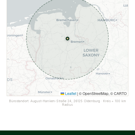
Leaflet
|
© OpenStreetMap, © CARTO
Bürostandort: August-Hanken-Straße 24, 26125 Oldenburg · Kreis = 100 km
Radius