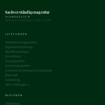
Sachverständigenagentur
SCHWARZSTEIN
IMMOBILIENBEWERTUNGS GMBH
LEISTUNGEN
Verkehrswertgutachten
Eigentumswohnung
Mehrfamilienhaus
Grundstück
Kurzgutachten
Gerichtsgutachten
Insolvenz & Zwangsversteigerung
Erbschaft
Scheidung
Alle Leistungen →
REGIONEN
Oldenburg