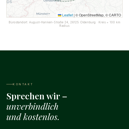
Leaflet
|
© OpenStreetMap, © CARTO
Bürostandort: August-Hanken-Straße 24, 26125 Oldenburg · Kreis = 100 km
Radius
KONTAKT
Sprechen wir –
unverbindlich
und kostenlos.