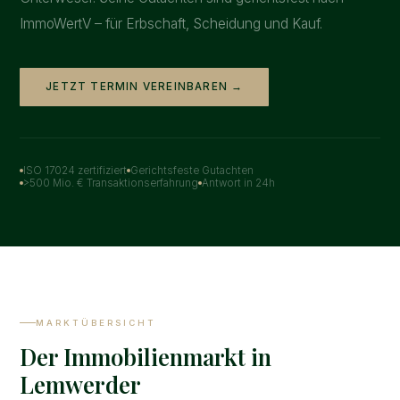
ImmoWertV – für Erbschaft, Scheidung und Kauf.
JETZT TERMIN VEREINBAREN →
ISO 17024 zertifiziert
Gerichtsfeste Gutachten
>500 Mio. € Transaktionserfahrung
Antwort in 24h
MARKTÜBERSICHT
Der Immobilienmarkt in
Lemwerder