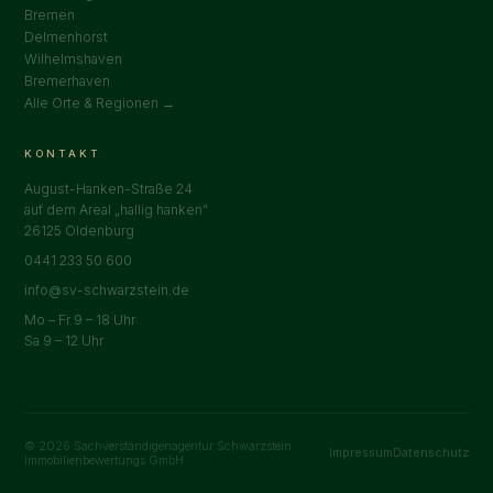
Bremen
Delmenhorst
Wilhelmshaven
Bremerhaven
Alle Orte & Regionen →
KONTAKT
August-Hanken-Straße 24
auf dem Areal „hallig hanken"
26125 Oldenburg
0441 233 50 600
info@sv-schwarzstein.de
Mo – Fr 9 – 18 Uhr
Sa 9 – 12 Uhr
© 2026 Sachverständigenagentur Schwarzstein
Impressum
Datenschutz
Immobilienbewertungs GmbH