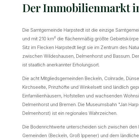
Der Immobilienmarkt i
Die Samtgemeinde Harpstedt ist die einzige Samtgeme
und mit 210 km² die flächenmäßig größte Gebietskörpers
Sitz im Flecken Harpstedt liegt sie im Zentrum des Nat
zwischen Wildeshausen, Delmenhorst und Bassum. Der 
ist staatlich anerkannter Erholungsort.
Die acht Mitgliedsgemeinden Beckeln, Colnrade, Dünsen
Kirchseelte, Prinzhöfte und Winkelsett sind ländlich gep
Einfamilienhäusern, Hofstellen und wachsenden Wohnsi
Delmenhorst und Bremen. Die Museumsbahn "Jan Harps
Delmenhorst) ist ein regionales Wahrzeichen.
Die Bodenrichtwerte unterscheiden sich zwischen den
Gemeinden (Beckeln, Groß Ippener) und dem ländlicher