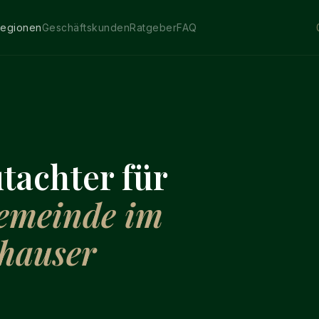
egionen
Geschäftskunden
Ratgeber
FAQ
tachter für
emeinde im
hauser