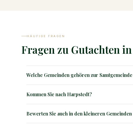
HÄUFIGE FRAGEN
Fragen zu Gutachten i
Welche Gemeinden gehören zur Samtgemeinde
Die Samtgemeinde Harpstedt besteht aus 8 Mitglied
Kommen Sie nach Harpstedt?
Colnrade, Dünsen, Groß Ippener, Harpstedt (Flecken/Ve
Prinzhöfte und Winkelsett.
Ja, wir sind im gesamten Einsatzgebiet vor Ort tätig. 
Bewerten Sie auch in den kleineren Gemeinde
Ja, wir sind in allen 8 Mitgliedsgemeinden tätig – von