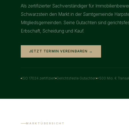
Als zertifizierter Sachverständiger für Immobilienbewe
Schwarzstein den Markt in der Samtgemeinde Harpste
Mitgliedsgemeinden. Seine Gutachten sind gerichtsfe
Erbschaft, Scheidung und Kauf.
JETZT TERMIN VEREINBAREN →
ISO 17024 zertifiziert
Gerichtsfeste Gutachten
>500 Mio. € Transa
MARKTÜBERSICHT