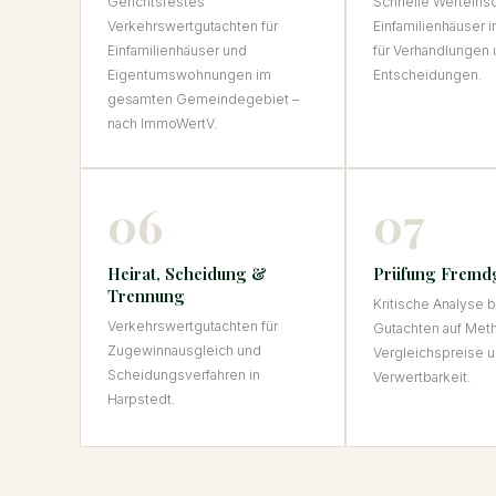
Gerichtsfestes
Schnelle Werteinsc
Verkehrswertgutachten für
Einfamilienhäuser i
Einfamilienhäuser und
für Verhandlungen 
Eigentumswohnungen im
Entscheidungen.
gesamten Gemeindegebiet –
nach ImmoWertV.
06
07
Heirat, Scheidung &
Prüfung Fremd
Trennung
Kritische Analyse
Verkehrswertgutachten für
Gutachten auf Met
Zugewinnausgleich und
Vergleichspreise u
Scheidungsverfahren in
Verwertbarkeit.
Harpstedt.