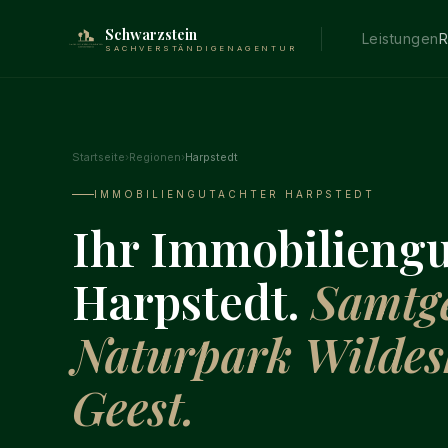
Schwarzstein
Leistungen
R
SACHVERSTÄNDIGENAGENTUR
Startseite
›
Regionen
›
Harpstedt
IMMOBILIENGUTACHTER HARPSTEDT
Ihr Immobiliengu
Harpstedt.
Samtg
Naturpark Wildes
Geest.