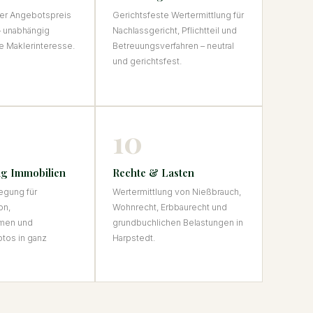
er Angebotspreis
Gerichtsfeste Wertermittlung für
– unabhängig
Nachlassgericht, Pflichtteil und
ne Maklerinteresse.
Betreuungsverfahren – neutral
und gerichtsfest.
10
g Immobilien
Rechte & Lasten
egung für
Wertermittlung von Nießbrauch,
on,
Wohnrecht, Erbbaurecht und
men und
grundbuchlichen Belastungen in
tos in ganz
Harpstedt.