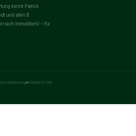
rtung kennt Patrick
dt und allen 8
st nach ImmoWertV – für
ktionserfahrung
Antwort in 24h