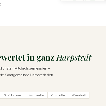
g.
ewertet in ganz
Harpstedt
ndlichsten Mitgliedsgemeinden –
r die Samtgemeinde Harpstedt den
Groß Ippener
Kirchseelte
Prinzhöfte
Winkelsett