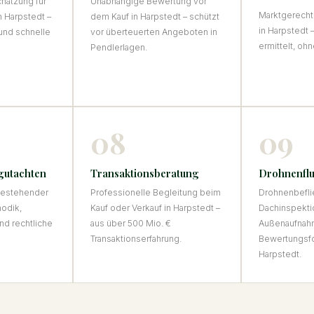
hätzung für
Unabhängige Bewertung vor
Marktgerecht
n Harpstedt –
dem Kauf in Harpstedt – schützt
in Harpstedt 
und schnelle
vor überteuerten Angeboten in
ermittelt, oh
Pendlerlagen.
08
09
gutachten
Transaktionsberatung
Drohnenflu
 bestehender
Professionelle Begleitung beim
Drohnenbefli
hodik,
Kauf oder Verkauf in Harpstedt –
Dachinspekti
nd rechtliche
aus über 500 Mio. €
Außenaufnah
Transaktionserfahrung.
Bewertungsfo
Harpstedt.