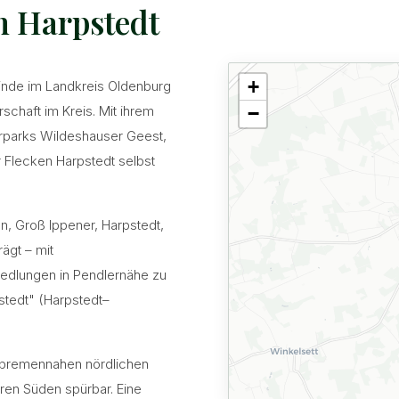
n Harpstedt
+
inde im Landkreis Oldenburg
chaft im Kreis. Mit ihrem
−
urparks Wildeshauser Geest,
Flecken Harpstedt selbst
, Groß Ippener, Harpstedt,
rägt – mit
edlungen in Pendlernähe zu
tedt" (Harpstedt–
 bremennahen nördlichen
en Süden spürbar. Eine