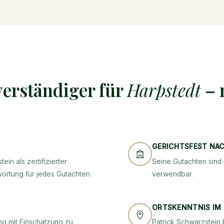
erständiger für
Harpstedt
– 
GERICHTSFEST NA
ein als zertifizierter
Seine Gutachten sind 
wortung für jedes Gutachten.
verwendbar.
ORTSKENNTNIS IM
g mit Einschätzung zu
Patrick Schwarzstein 