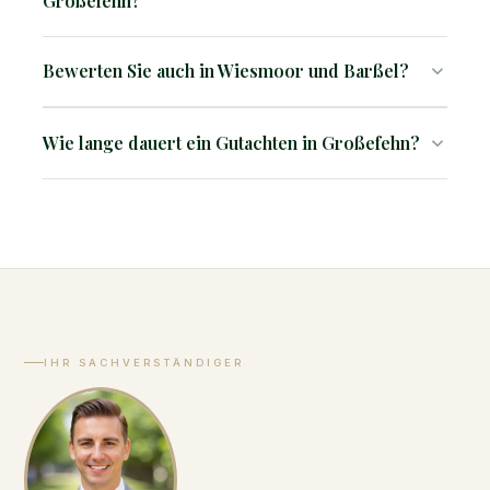
Großefehn?
Ja, wie in der gesamten Fehnregion. Wir erfassen
Bewerten Sie auch in Wiesmoor und Barßel?
Bodenbeschaffenheit und Entwässerungszustand.
Ja, im gesamten Ldkr. Aurich und Cloppenburg.
Wie lange dauert ein Gutachten in Großefehn?
2–3 Wochen nach Besichtigung.
IHR SACHVERSTÄNDIGER