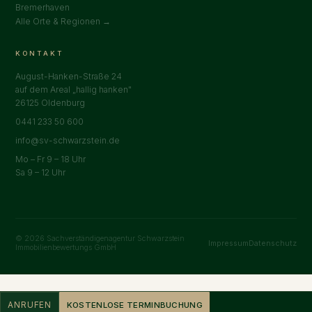
Bremerhaven
Alle Orte & Regionen →
KONTAKT
August-Hanken-Straße 24
auf dem Areal „hallig hanken"
26125 Oldenburg
0441 233 50 600
info@sv-schwarzstein.de
Mo – Fr 9 – 18 Uhr
Sa 9 – 12 Uhr
© 2026 Sachverständigenagentur Schwarzstein
Impressum
Datenschutz
Immobilienbewertungs GmbH
ANRUFEN
KOSTENLOSE TERMINBUCHUNG