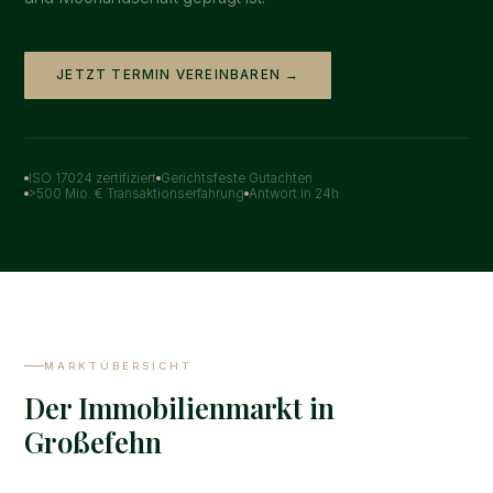
JETZT TERMIN VEREINBAREN →
ISO 17024 zertifiziert
Gerichtsfeste Gutachten
>500 Mio. € Transaktionserfahrung
Antwort in 24h
MARKTÜBERSICHT
Der Immobilienmarkt in
Großefehn