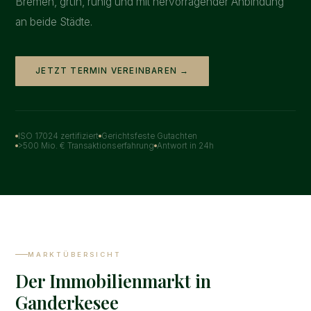
Bremen, grün, ruhig und mit hervorragender Anbindung
an beide Städte.
JETZT TERMIN VEREINBAREN →
ISO 17024 zertifiziert
Gerichtsfeste Gutachten
>500 Mio. € Transaktionserfahrung
Antwort in 24h
MARKTÜBERSICHT
Der Immobilienmarkt in
Ganderkesee