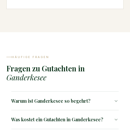
HÄUFIGE FRAGEN
Fragen zu Gutachten in
Ganderkesee
Warum ist Ganderkesee so begehrt?
Perfekte Lage zwischen Oldenburg und Bremen, hohe
Was kostet ein Gutachten in Ganderkesee?
Wohnqualität, grünes Umfeld und gute Schulen.