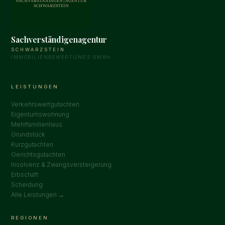
Sachverständigenagentur
SCHWARZSTEIN
IMMOBILIENBEWERTUNGS GMBH
LEISTUNGEN
Verkehrswertgutachten
Eigentumswohnung
Mehrfamilienhaus
Grundstück
Kurzgutachten
Gerichtsgutachten
Insolvenz & Zwangsversteigerung
Erbschaft
Scheidung
Alle Leistungen →
REGIONEN