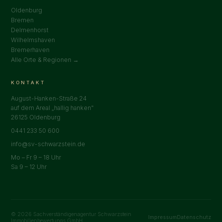
Oldenburg
Bremen
Delmenhorst
Wilhelmshaven
Bremerhaven
Alle Orte & Regionen →
KONTAKT
August-Hanken-Straße 24
auf dem Areal „hallig hanken"
26125 Oldenburg
0441 233 50 600
info@sv-schwarzstein.de
Mo – Fr 9 – 18 Uhr
Sa 9 – 12 Uhr
© 2026 Sachverständigenagentur Schwarzstein
Impressum
Datenschutz
Immobilienbewertungs GmbH