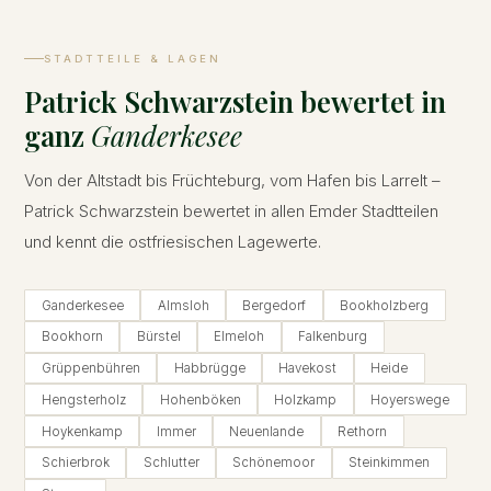
STADTTEILE & LAGEN
Patrick Schwarzstein bewertet in
ganz
Ganderkesee
Von der Altstadt bis Früchteburg, vom Hafen bis Larrelt –
Patrick Schwarzstein bewertet in allen Emder Stadtteilen
und kennt die ostfriesischen Lagewerte.
Ganderkesee
Almsloh
Bergedorf
Bookholzberg
Bookhorn
Bürstel
Elmeloh
Falkenburg
Grüppenbühren
Habbrügge
Havekost
Heide
Hengsterholz
Hohenböken
Holzkamp
Hoyerswege
Hoykenkamp
Immer
Neuenlande
Rethorn
Schierbrok
Schlutter
Schönemoor
Steinkimmen