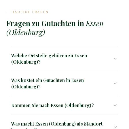
HÄUFIGE FRAGEN
Fragen zu Gutachten in
Essen
(Oldenburg)
Welche Ortsteile gehören zu Essen
(Oldenburg)?
Essen (Oldenburg) besteht aus den Ortsteilen: Essen,
Was kostet ein Gutachten in Essen
Bevern, Osteressen, Wachtum und weiteren
(Oldenburg)?
Bauerschaften im Hasetal.
Ein Verkehrswertgutachten kostet ab 2.850 €, ein
Kommen Sie nach Essen (Oldenburg)?
Kurzgutachten ab 1.500 €. Der genaue Preis hängt von
Objekttyp, Größe und Komplexität ab. Auf Anfrage
Ja, wir sind im gesamten Einsatzgebiet vor Ort tätig. Wir
erhalten Sie eine kostenlose Einschätzung vorab.
Was macht Essen (Oldenburg) als Standort
kommen direkt zu Ihnen.