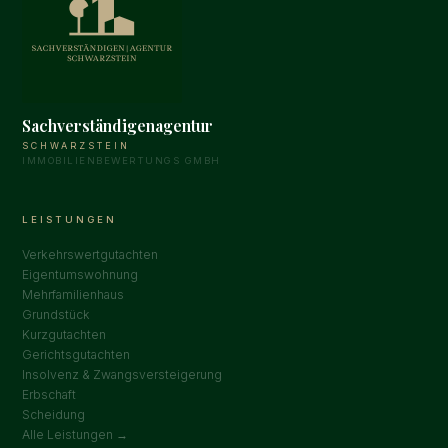
Sachverständigenagentur
SCHWARZSTEIN
IMMOBILIENBEWERTUNGS GMBH
LEISTUNGEN
Verkehrswertgutachten
Eigentumswohnung
Mehrfamilienhaus
Grundstück
Kurzgutachten
Gerichtsgutachten
Insolvenz & Zwangsversteigerung
Erbschaft
Scheidung
Alle Leistungen →