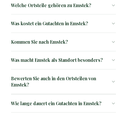
Welche Ortsteile gehören zu Emstek?
Emstek besteht aus den Ortsteilen: Emstek, Halen,
Was kostet ein Gutachten in Emstek?
Hopen, Langen, Lüsche und Drantum.
Ein Verkehrswertgutachten kostet ab 2.850 €, ein
Kommen Sie nach Emstek?
Kurzgutachten ab 1.500 €. Der genaue Preis hängt von
Objekttyp, Größe und Komplexität ab. Auf Anfrage
Ja, wir sind im gesamten Einsatzgebiet vor Ort tätig. Wir
erhalten Sie eine kostenlose Einschätzung vorab.
Was macht Emstek als Standort besonders?
kommen direkt zu Ihnen.
Emstek liegt verkehrsgünstig zwischen Cloppenburg
Bewerten Sie auch in den Ortsteilen von
und Vechta mit direkter A1-Anbindung. Die Gemeinde
Emstek?
zählt zu den am stärksten wachsenden im Landkreis
und zieht Pendler aus dem gesamten Oldenburger
Ja, wir sind in Emstek und allen Ortsteilen tätig. Die
Münsterland an.
Wie lange dauert ein Gutachten in Emstek?
Ortskenntnis von Patrick Schwarzstein deckt das
gesamte Gemeindegebiet ab.
In der Regel 2–4 Wochen nach der Besichtigung. Bei
Erbschafts- oder gerichtlichen Verfahren mit