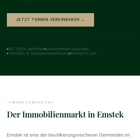
JETZT TERMIN VEREINBAREN →
ISO 17024 zertifiziert
Gerichtsfeste Gutachten
>500 Mio. € Transaktionserfahrung
Antwort in 24h
MARKTÜBERSICHT
Der Immobilienmarkt in Emstek
Emstek ist eine der bevölkerungsreicheren Gemeinden im