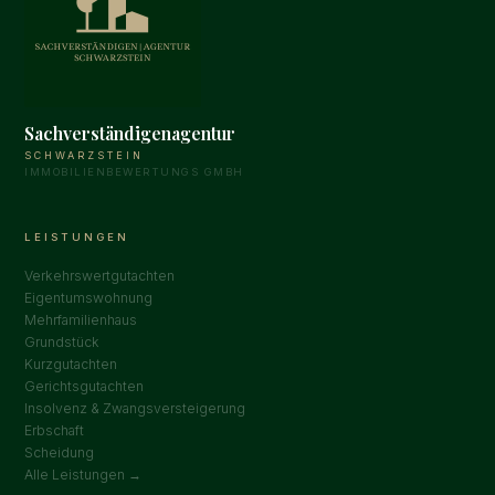
Sachverständigenagentur
SCHWARZSTEIN
IMMOBILIENBEWERTUNGS GMBH
LEISTUNGEN
Verkehrswertgutachten
Eigentumswohnung
Mehrfamilienhaus
Grundstück
Kurzgutachten
Gerichtsgutachten
Insolvenz & Zwangsversteigerung
Erbschaft
Scheidung
Alle Leistungen →