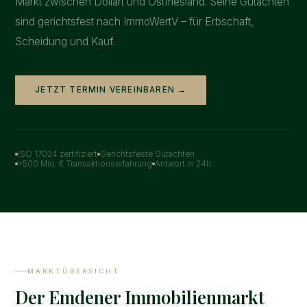
Markt zwischen Dollart und Ostfriesland. Seine Gutachten
sind gerichtsfest nach ImmoWertV – für Erbschaft,
Scheidung und Kauf.
JETZT TERMIN VEREINBAREN →
ISO 17024 zertifiziert
Gerichtsfeste Gutachten
>500 Mio. € Transaktionserfahrung
Antwort in 24h
MARKTÜBERSICHT
Der Emdener Immobilienmarkt