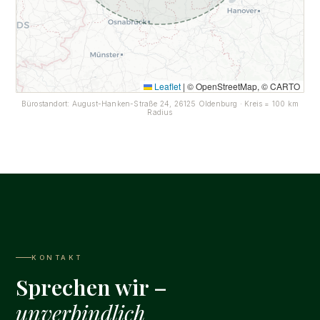
Leaflet
|
© OpenStreetMap, © CARTO
Bürostandort: August-Hanken-Straße 24, 26125 Oldenburg · Kreis = 100 km
Radius
KONTAKT
Sprechen wir –
unverbindlich