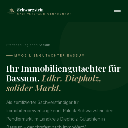
Schwarzstein
SACHVERSTÄNDIGENAGENTUR
Startseite
›
Regionen
›
Bassum
IMMOBILIENGUTACHTER BASSUM
Ihr Immobiliengutachter für
Bassum.
Ldkr. Diepholz,
solider Markt.
Als zertifizierter Sachverständiger für
Immobilienbewertung kennt Patrick Schwarzstein den
Pendlermarkt im Landkreis Diepholz. Gutachten in
Bassum – gerichtsfest nach ImmoWertV.