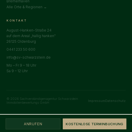
Bremerhaven
Alle Orte & Regionen →
KONTAKT
August-Hanken-Straße 24
auf dem Areal „hallig hanken"
26125 Oldenburg
0441 233 50 600
info@sv-schwarzstein.de
Mo – Fr 9 – 18 Uhr
Sa 9 – 12 Uhr
© 2026 Sachverständigenagentur Schwarzstein
Impressum
Datenschutz
Immobilienbewertungs GmbH
ANRUFEN
KOSTENLOSE TERMINBUCHUNG