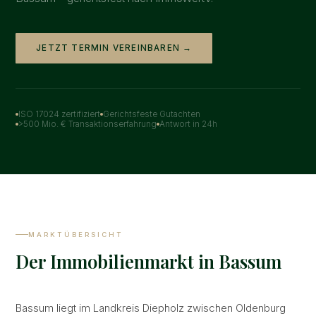
JETZT TERMIN VEREINBAREN →
ISO 17024 zertifiziert
Gerichtsfeste Gutachten
>500 Mio. € Transaktionserfahrung
Antwort in 24h
MARKTÜBERSICHT
Der Immobilienmarkt in Bassum
Bassum liegt im Landkreis Diepholz zwischen Oldenburg