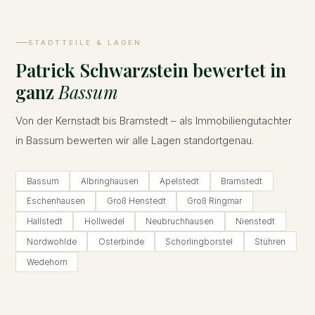
STADTTEILE & LAGEN
Patrick Schwarzstein bewertet in
ganz
Bassum
Von der Kernstadt bis Bramstedt – als Immobiliengutachter
in Bassum bewerten wir alle Lagen standortgenau.
Bassum
Albringhausen
Apelstedt
Bramstedt
Eschenhausen
Groß Henstedt
Groß Ringmar
Hallstedt
Hollwedel
Neubruchhausen
Nienstedt
Nordwohlde
Osterbinde
Schorlingborstel
Stühren
Wedehorn