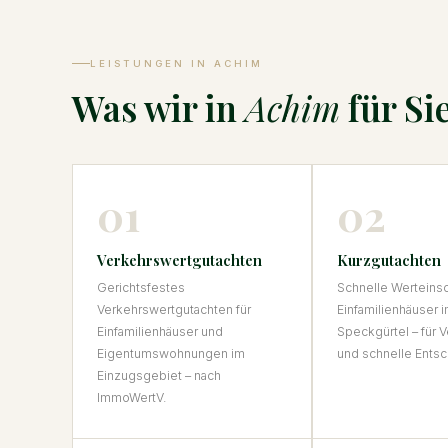
LEISTUNGEN IN ACHIM
Was wir in
Achim
für Si
01
02
Verkehrswertgutachten
Kurzgutachten
Gerichtsfestes
Schnelle Werteinsc
Verkehrswertgutachten für
Einfamilienhäuser 
Einfamilienhäuser und
Speckgürtel – für 
Eigentumswohnungen im
und schnelle Ents
Einzugsgebiet – nach
ImmoWertV.