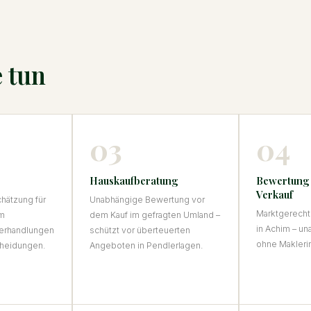
e tun
03
04
Hauskaufberatung
Bewertung
Verkauf
hätzung für
Unabhängige Bewertung vor
Marktgerecht
im
dem Kauf im gefragten Umland –
in Achim – un
Verhandlungen
schützt vor überteuerten
ohne Makleri
cheidungen.
Angeboten in Pendlerlagen.