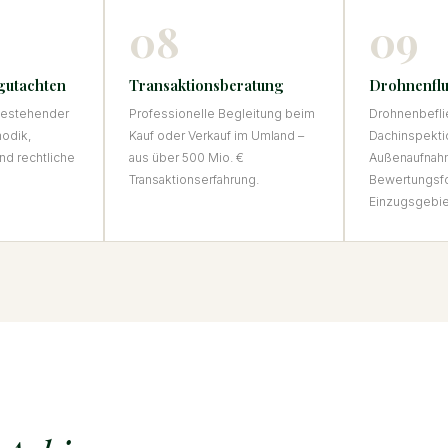
08
09
gutachten
Transaktionsberatung
Drohnenflu
 bestehender
Professionelle Begleitung beim
Drohnenbefli
hodik,
Kauf oder Verkauf im Umland –
Dachinspekti
nd rechtliche
aus über 500 Mio. €
Außenaufnah
Transaktionserfahrung.
Bewertungsf
Einzugsgebie