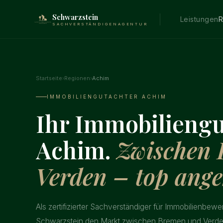
Schwarzstein
Leistungen
R
SACHVERSTÄNDIGENAGENTUR
Startseite
›
Regionen
›
Achim
IMMOBILIENGUTACHTER ACHIM
Ihr Immobiliengu
Achim.
Zwischen
Verden – top ang
Als zertifizierter Sachverständiger für Immobilienbewe
Schwarzstein den Markt zwischen Bremen und Verden