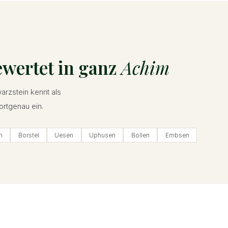
ewertet in ganz
Achim
arzstein kennt als
ortgenau ein.
n
Borstel
Uesen
Uphusen
Bollen
Embsen