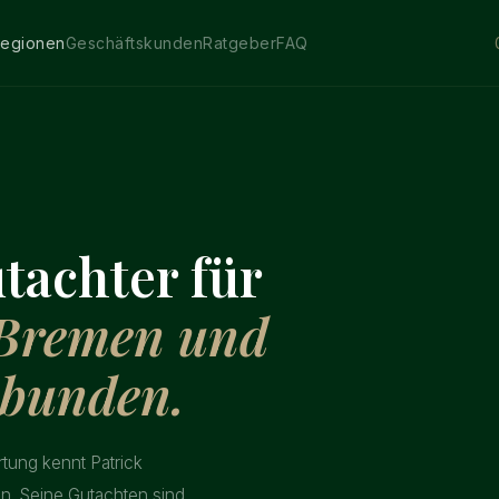
egionen
Geschäftskunden
Ratgeber
FAQ
tachter für
 Bremen und
ebunden.
rtung kennt Patrick
. Seine Gutachten sind