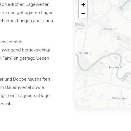
+
erschiedlichen Lagewerten.
t zu den gefragteren Lagen
−
echarme, bringen aber auch
sgewiesenen
 zwingend berücksichtigt
 Familien gefragt, Uesen
user und Doppelhaushälften
em Bauernviertel sowie
ng trennt Lageaufschläge
evant.