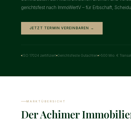
gerichtsfest nach ImmoWertV – für Erbschaft, Scheid
JETZT TERMIN VEREINBAREN →
ISO 17024 zertifiziert
Gerichtsfeste Gutachten
>500 Mio. € Transa
MARKTÜBERSICHT
Der Achimer Immobili