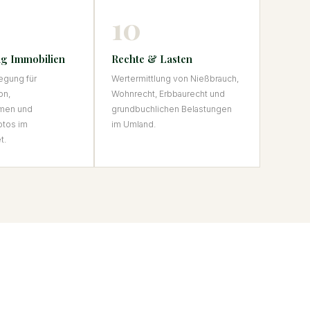
10
g Immobilien
Rechte & Lasten
egung für
Wertermittlung von Nießbrauch,
on,
Wohnrecht, Erbbaurecht und
men und
grundbuchlichen Belastungen
otos im
im Umland.
t.