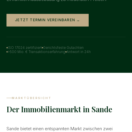
JETZT TERMIN VEREINBAREN →
ISO 17024 zertifiziert
Gerichtsfeste Gutachten
>500 Mio. € Transaktionserfahrung
Antwort in 24h
MARKTÜBERSICHT
Der Immobilienmarkt in Sande
Sande bietet einen entspannten Markt zwischen zwei