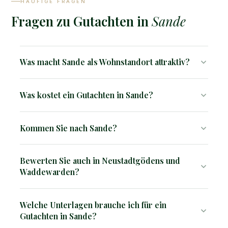
HÄUFIGE FRAGEN
Fragen zu Gutachten in
Sande
Was macht Sande als Wohnstandort attraktiv?
Ruhige Lage, günstige Preise im Vergleich zu Jever
Was kostet ein Gutachten in Sande?
und Wilhelmshaven und gute Erreichbarkeit machen
Sande zu einer soliden Wohnoption für Pendler und
Verkehrswertgutachten ab 2.850 €, Kurzgutachten ab
Familien.
Kommen Sie nach Sande?
1.500 €.
Ja, wir sind im gesamten Einsatzgebiet vor Ort tätig. Wir
Bewerten Sie auch in Neustadtgödens und
kommen direkt zu Ihnen.
Waddewarden?
Ja, in allen Gemeindeteilen.
Welche Unterlagen brauche ich für ein
Gutachten in Sande?