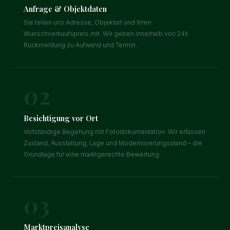
Anfrage & Objektdaten
Sie teilen uns Adresse, Objektart und Ihren
Wunschverkaufspreis mit. Wir geben innerhalb von 24h
Rückmeldung zu Aufwand und Termin.
02
Besichtigung vor Ort
Vollständige Begehung mit Fotodokumentation. Wir erfassen
Zustand, Ausstattung, Lage und Modernisierungsstand – die
Grundlage für eine marktgerechte Bewertung.
03
Marktpreisanalyse