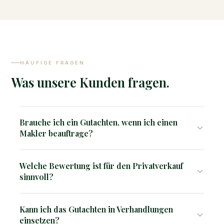
HÄUFIGE FRAGEN
Was unsere Kunden fragen.
Brauche ich ein Gutachten, wenn ich einen
Makler beauftrage?
Ein Makler schätzt den Angebotspreis – aber aus
Welche Bewertung ist für den Privatverkauf
Verkäufersicht und ohne gerichtsfeste Methodik. Unser
sinnvoll?
unabhängiges Gutachten gibt Ihnen und dem Makler
eine solide, neutrale Grundlage.
Für den Privatverkauf reicht meist ein Kurzgutachten
Kann ich das Gutachten in Verhandlungen
(ab 1.500 €). Wenn rechtliche Verbindlichkeit gefragt ist
einsetzen?
– z.B. bei Erbschaft oder Scheidung – empfehlen wir