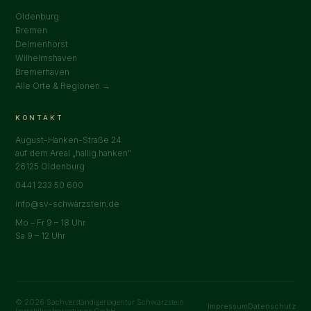
Oldenburg
Bremen
Delmenhorst
Wilhelmshaven
Bremerhaven
Alle Orte & Regionen →
KONTAKT
August-Hanken-Straße 24
auf dem Areal „hallig hanken"
26125 Oldenburg
0441 233 50 600
info@sv-schwarzstein.de
Mo – Fr 9 – 18 Uhr
Sa 9 – 12 Uhr
© 2026 Sachverständigenagentur Schwarzstein
Impressum
Datenschutz