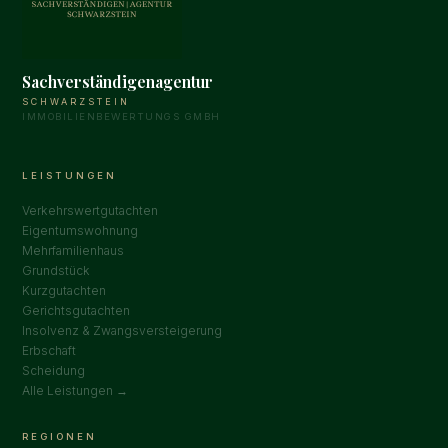
Sachverständigenagentur
SCHWARZSTEIN
IMMOBILIENBEWERTUNGS GMBH
LEISTUNGEN
Verkehrswertgutachten
Eigentumswohnung
Mehrfamilienhaus
Grundstück
Kurzgutachten
Gerichtsgutachten
Insolvenz & Zwangsversteigerung
Erbschaft
Scheidung
Alle Leistungen →
REGIONEN