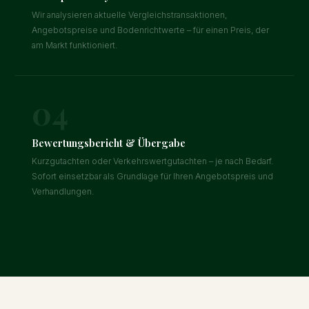
Wir analysieren aktuelle Vergleichstransaktionen,
Angebotspreise und Bodenrichtwerte – für einen Preis, der
am Markt funktioniert.
04
Bewertungsbericht & Übergabe
Kurzgutachten oder Verkehrswertgutachten – je nach Bedarf.
Sofort einsetzbar als Grundlage für Ihren Angebotspreis und
Verhandlungen.